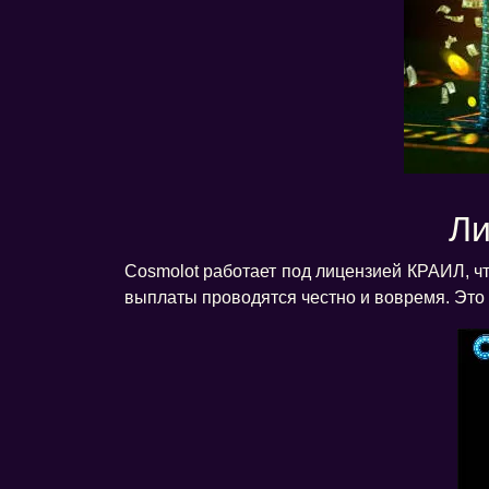
Ли
Cosmolot работает под лицензией КРАИЛ, ч
выплаты проводятся честно и вовремя. Это 