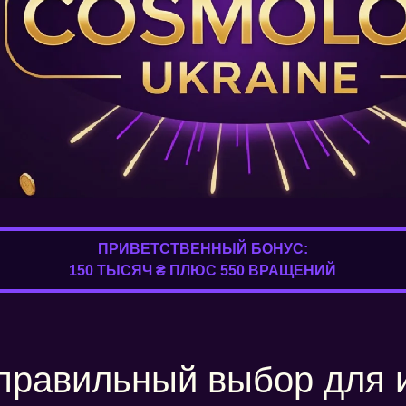
ПРИВЕТСТВЕННЫЙ БОНУС:
150 ТЫСЯЧ ₴ ПЛЮС 550 ВРАЩЕНИЙ
правильный выбор для 