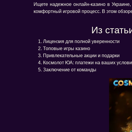
Ищете надежное онлайн-казино в Украине,
комфортный игровой процесс. В этом обзоре 
Из стать
Лицензия для полной уверенности
Топовые игры казино
Привлекательные акции и подарки
Космолот ЮА: платежи на ваших услов
Заключение от команды