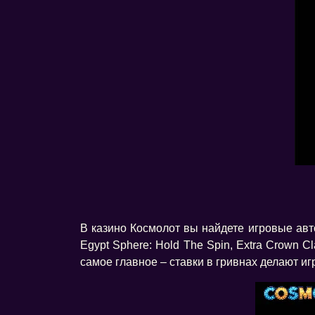
В казино Космолот вы найдете игровые авто
Egypt Sphere: Hold The Spin, Extra Crown C
самое главное – ставки в гривнах делают иг