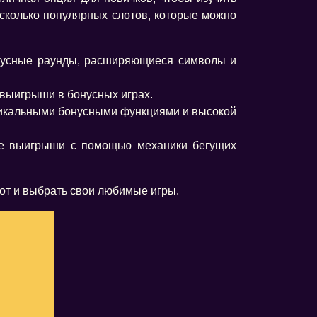
несколько популярных слотов, которые можно
бонусные раунды, расширяющиеся символы и
 выигрыши в бонусных играх.
уникальными бонусными функциями и высокой
пные выигрыши с помощью механики бегущих
лот и выбрать свои любимые игры.