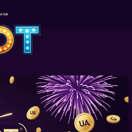
ot UA