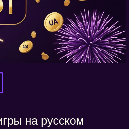
игры на русском