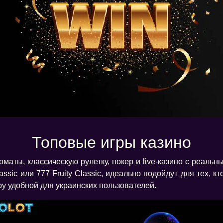
Топовые игры казино
маты, классическую рулетку, покер и live-казино с реаль
lassic или 777 Fruity Classic, идеально подойдут для тех,
ру удобной для украинских пользователей.