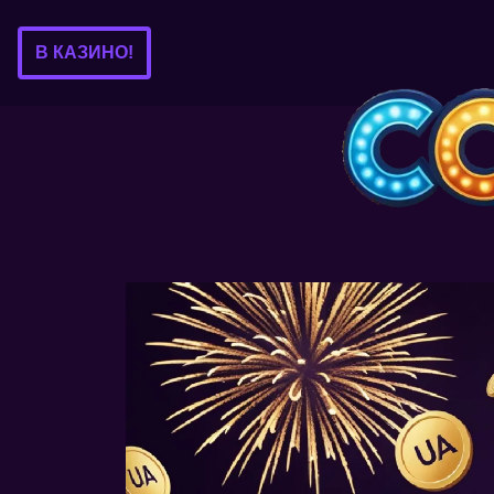
В КАЗИНО!